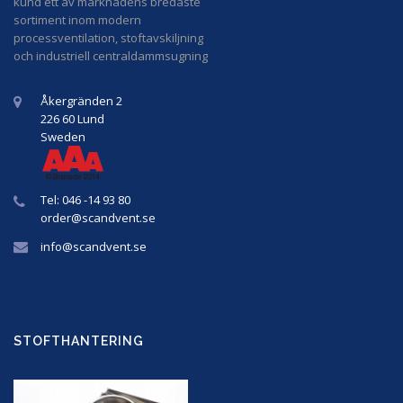
kund ett av marknadens bredaste
sortiment inom modern
processventilation, stoftavskiljning
och industriell centraldammsugning
Åkergränden 2
226 60 Lund
Sweden
Tel: 046 -14 93 80
order@
scandvent
.se
info@
scandvent
.se
STOFTHANTERING