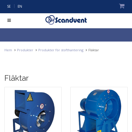
|
SE
EN
Hem
Produkter
Produkter för stofthantering
Fläktar
Fläktar