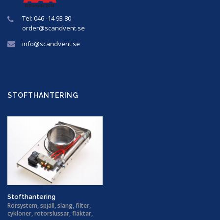
Tel: 046 -14 93 80
order@
scandvent
.se
info@
scandvent
.se
STOFTHANTERING
Stofthantering
Rörsystem, spjäll, slang, filter,
cykloner, rotorslussar, fläktar,