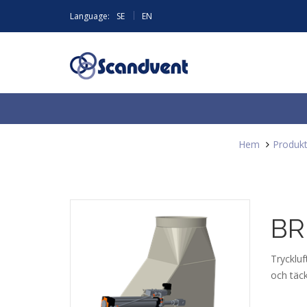
|
Language:
SE
EN
Hem
Produkt
BRD
Trycklu
och täck