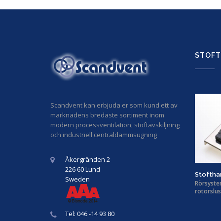
STOFT
Scandvent kan erbjuda er som kund ett av
marknadens bredaste sortiment inom
modern processventilation, stoftavskiljning
och industriell centraldammsugning
Åkergränden 2
226 60 Lund
Stoftha
Sweden
Rörsystem,
rotorslus
Tel: 046 -14 93 80