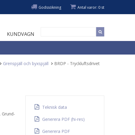
Godssökning
Antal varor: 0 st
KUNDVAGN
Grenspjäll och byxspjäll
BRDP - Tryckluftsdrivet
Teknisk data
. Grund-
Generera PDF (hi-res)
Generera PDF