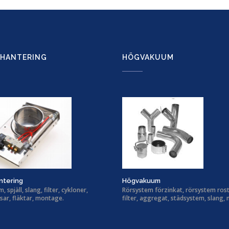
HANTERING
HÖGVAKUUM
ntering
Högvakuum
 spjäll, slang, filter, cykloner,
Rörsystem förzinkat, rörsystem rostf
sar, fläktar, montage.
filter, aggregat, städsystem, slang,