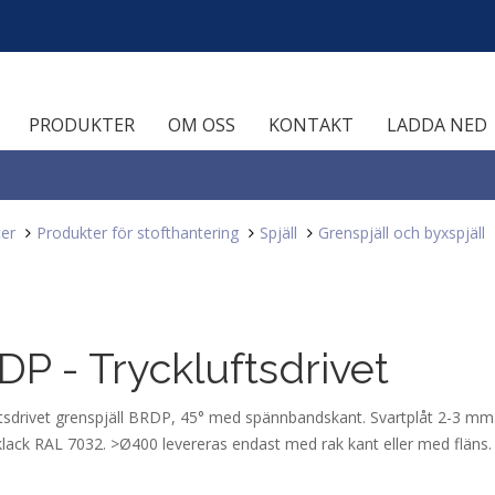
PRODUKTER
OM OSS
KONTAKT
LADDA NED
er
Produkter för stofthantering
Spjäll
Grenspjäll och byxspjäll
P - Tryckluftsdrivet
ftsdrivet grenspjäll BRDP, 45° med spännbandskant. Svartplåt 2-3 mm
lack RAL 7032. >Ø400 levereras endast med rak kant eller med fläns.