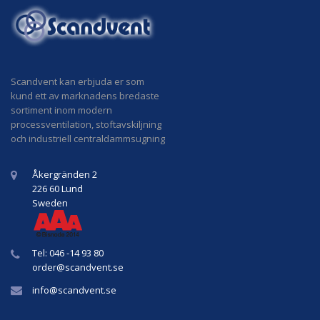
Scandvent kan erbjuda er som
kund ett av marknadens bredaste
sortiment inom modern
processventilation, stoftavskiljning
och industriell centraldammsugning
Åkergränden 2
226 60 Lund
Sweden
Tel: 046 -14 93 80
order@
scandvent
.se
info@
scandvent
.se