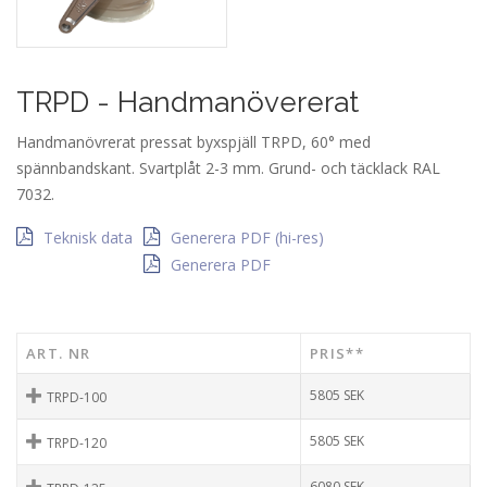
TRPD - Handmanövererat
Handmanövrerat pressat byxspjäll TRPD, 60° med
spännbandskant. Svartplåt 2-3 mm. Grund- och täcklack RAL
7032.
Teknisk data
Generera PDF (hi-res)
Generera PDF
ART. NR
PRIS**
5805
SEK
TRPD-100
5805
SEK
TRPD-120
6080
SEK